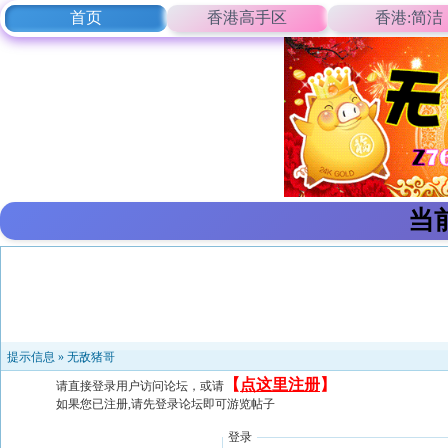
首页
香港高手区
香港:简洁
当
提示信息 »
无敌猪哥
【
点这里注册
】
请直接登录用户访问论坛，或请
如果您已注册,请先登录论坛即可游览帖子
登录