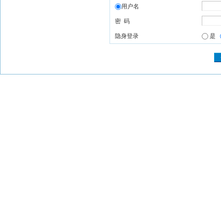
用户名
密 码
隐身登录
是