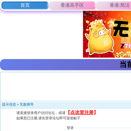
首页
香港高手区
香港:简洁
当
提示信息 »
无敌猪哥
【
点这里注册
】
请直接登录用户访问论坛，或请
如果您已注册,请先登录论坛即可游览帖子
登录