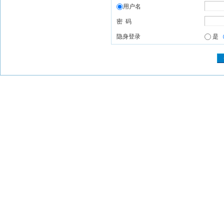
用户名
密 码
隐身登录
是