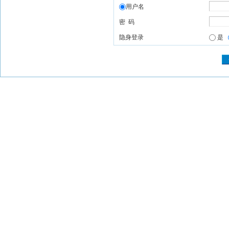
用户名
密 码
隐身登录
是