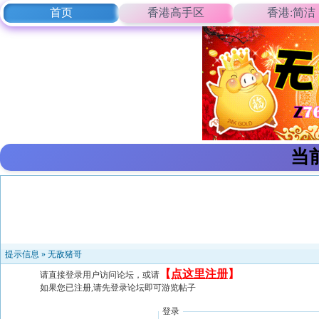
首页
香港高手区
香港:简洁
当
提示信息 »
无敌猪哥
【
点这里注册
】
请直接登录用户访问论坛，或请
如果您已注册,请先登录论坛即可游览帖子
登录