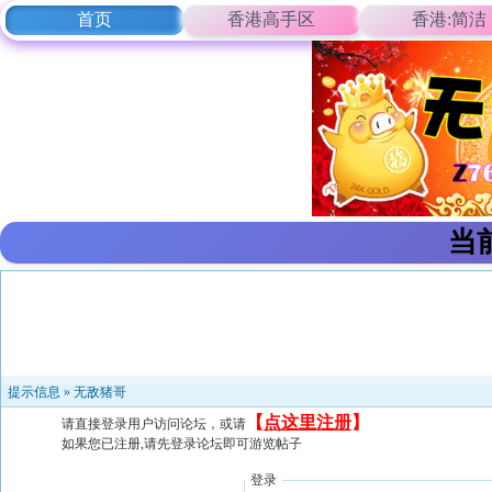
首页
香港高手区
香港:简洁
当
提示信息 »
无敌猪哥
【
点这里注册
】
请直接登录用户访问论坛，或请
如果您已注册,请先登录论坛即可游览帖子
登录