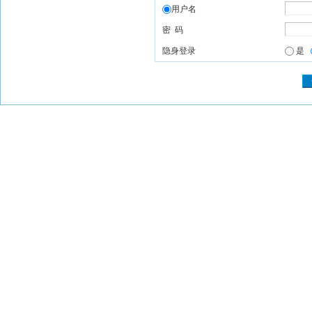
用户名
密 码
隐身登录
是