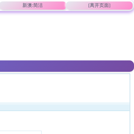
新澳:简洁
[离开页面]