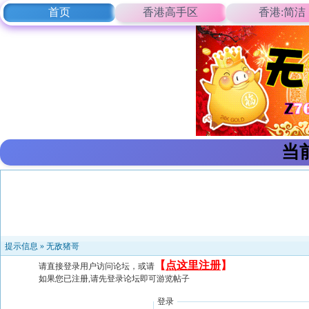
首页
香港高手区
香港:简洁
当
提示信息 »
无敌猪哥
【
点这里注册
】
请直接登录用户访问论坛，或请
如果您已注册,请先登录论坛即可游览帖子
登录