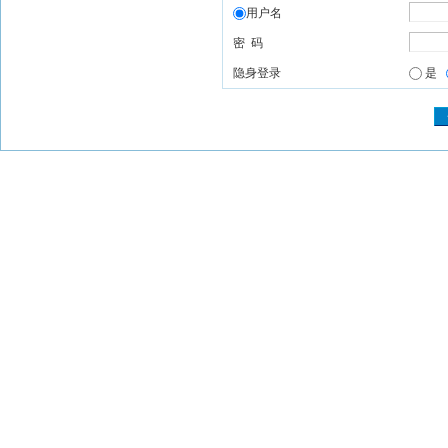
用户名
密 码
隐身登录
是