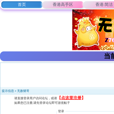
首页
香港高手区
香港:简洁
当
提示信息 »
无敌猪哥
【
点这里注册
】
请直接登录用户访问论坛，或请
如果您已注册,请先登录论坛即可游览帖子
登录