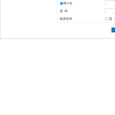
用户名
密 码
隐身登录
是