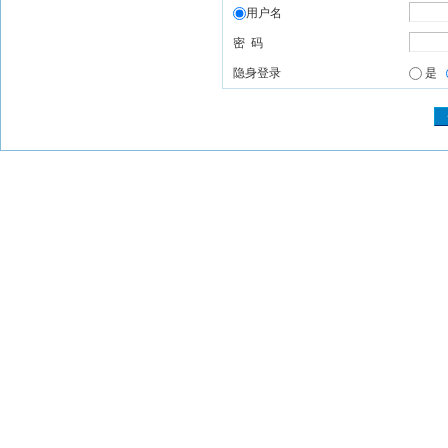
用户名
密 码
隐身登录
是