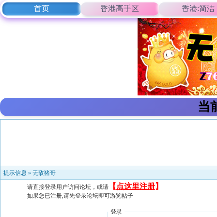
首页
香港高手区
香港:简洁
当
提示信息 »
无敌猪哥
【
点这里注册
】
请直接登录用户访问论坛，或请
如果您已注册,请先登录论坛即可游览帖子
登录