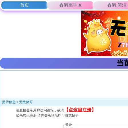
首页
香港高手区
香港:简洁
当
提示信息 »
无敌猪哥
【
点这里注册
】
请直接登录用户访问论坛，或请
如果您已注册,请先登录论坛即可游览帖子
登录