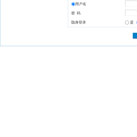
用户名
密 码
隐身登录
是