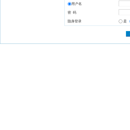
用户名
密 码
隐身登录
是