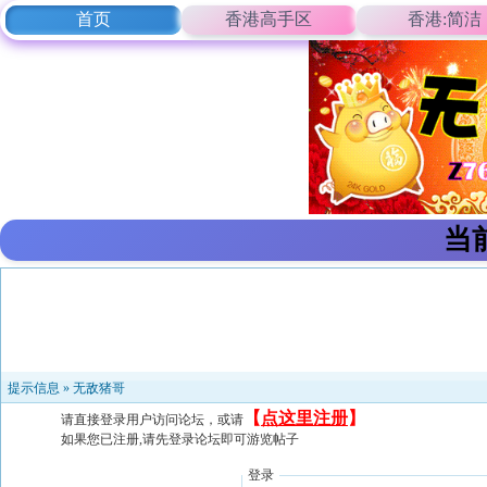
首页
香港高手区
香港:简洁
当
提示信息 »
无敌猪哥
【
点这里注册
】
请直接登录用户访问论坛，或请
如果您已注册,请先登录论坛即可游览帖子
登录