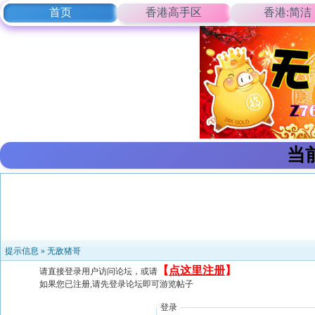
首页
香港高手区
香港:简洁
当
提示信息 »
无敌猪哥
【
点这里注册
】
请直接登录用户访问论坛，或请
如果您已注册,请先登录论坛即可游览帖子
登录