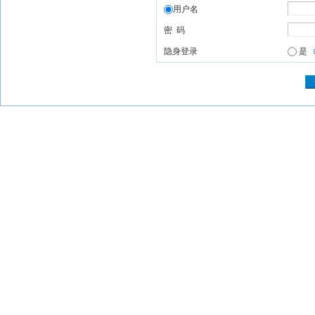
用户名
密 码
隐身登录
是