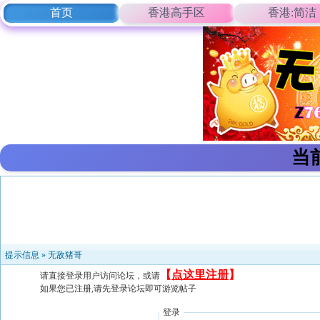
首页
香港高手区
香港:简洁
当
提示信息 »
无敌猪哥
【
点这里注册
】
请直接登录用户访问论坛，或请
如果您已注册,请先登录论坛即可游览帖子
登录