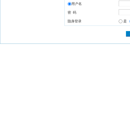
用户名
密 码
隐身登录
是