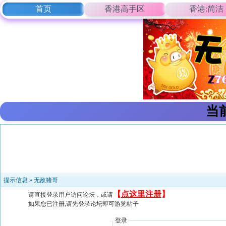
首页
香港高手区
香港:简洁
当
提示信息 »
无敌猪哥
【
点这里注册
】
请直接登录用户访问论坛，或请
如果您已注册,请先登录论坛即可游览帖子
登录