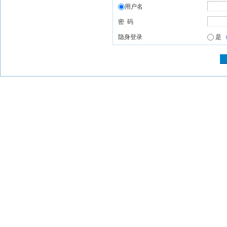
用户名
密 码
隐身登录
是