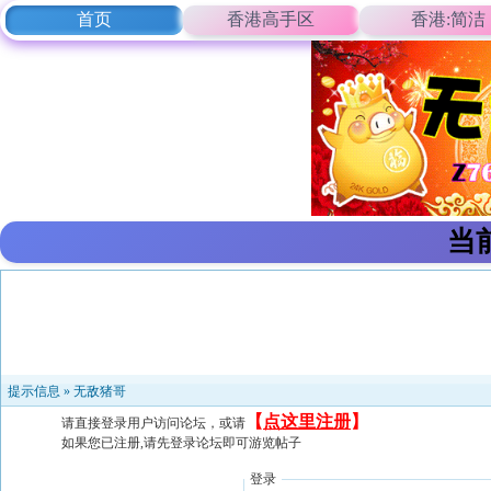
首页
香港高手区
香港:简洁
当
提示信息 »
无敌猪哥
【
点这里注册
】
请直接登录用户访问论坛，或请
如果您已注册,请先登录论坛即可游览帖子
登录