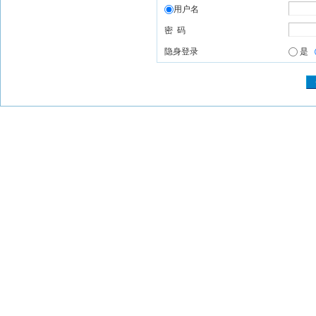
用户名
密 码
隐身登录
是