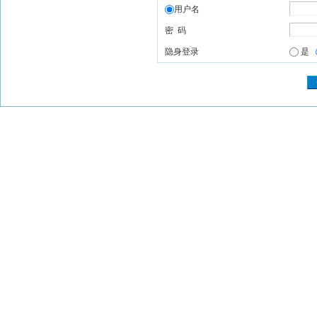
用户名
密 码
隐身登录
是