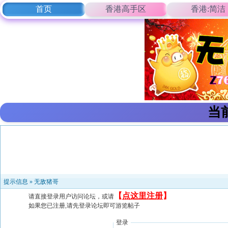
首页
香港高手区
香港:简洁
当
提示信息 »
无敌猪哥
【
点这里注册
】
请直接登录用户访问论坛，或请
如果您已注册,请先登录论坛即可游览帖子
登录