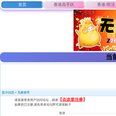
首页
香港高手区
香港:简洁
当
提示信息 »
无敌猪哥
【
点这里注册
】
请直接登录用户访问论坛，或请
如果您已注册,请先登录论坛即可游览帖子
登录