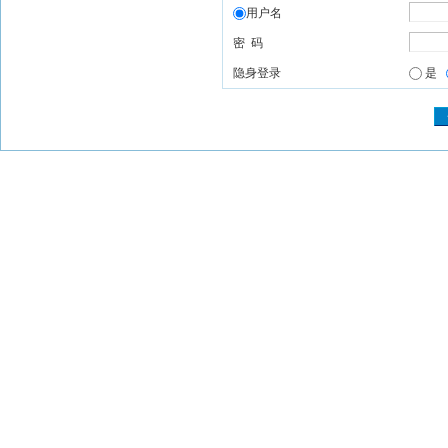
用户名
密 码
隐身登录
是