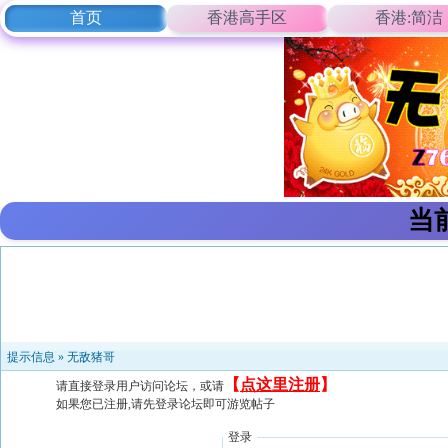
首页
香港高手区
香港:简洁
当
提示信息 »
无敌猪哥
【
点这里注册
】
请直接登录用户访问论坛，或请
如果您已注册,请先登录论坛即可游览帖子
登录