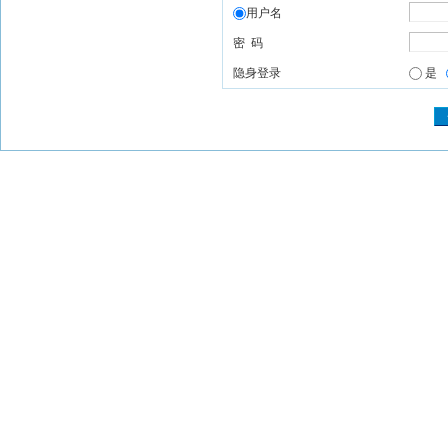
用户名
密 码
隐身登录
是