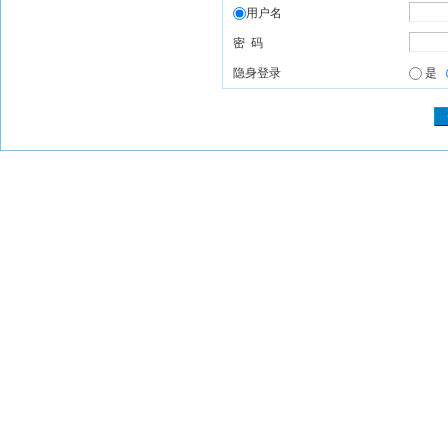
用户名
密 码
隐身登录
是