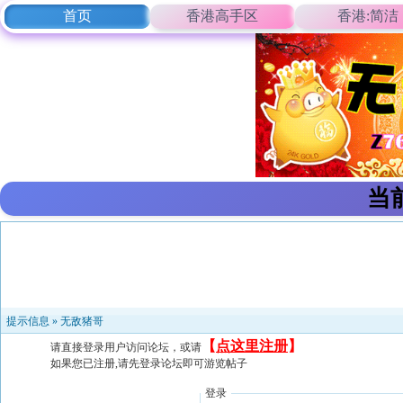
首页
香港高手区
香港:简洁
当
提示信息 »
无敌猪哥
【
点这里注册
】
请直接登录用户访问论坛，或请
如果您已注册,请先登录论坛即可游览帖子
登录