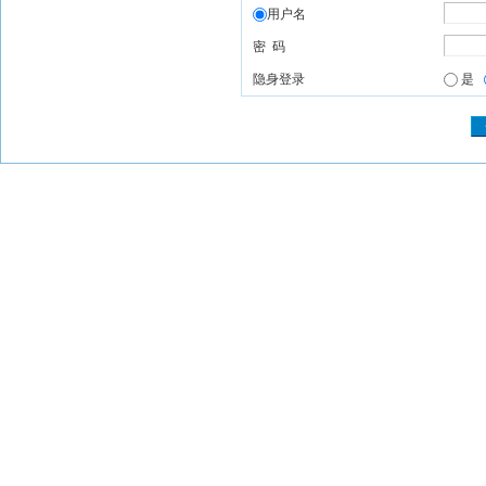
用户名
密 码
隐身登录
是