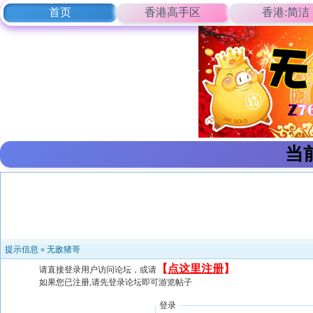
首页
香港高手区
香港:简洁
当
提示信息 »
无敌猪哥
【
点这里注册
】
请直接登录用户访问论坛，或请
如果您已注册,请先登录论坛即可游览帖子
登录