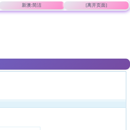
新澳:简洁
[离开页面]