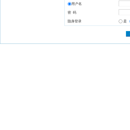
用户名
密 码
隐身登录
是