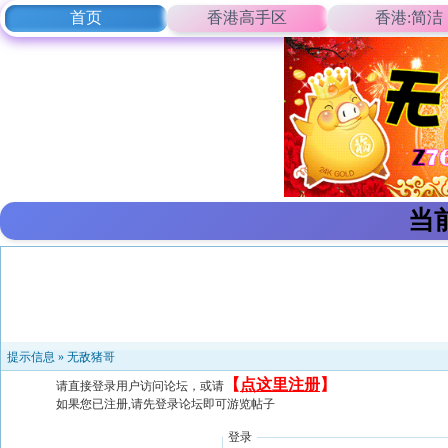
首页
香港高手区
香港:简洁
当
提示信息 »
无敌猪哥
【
点这里注册
】
请直接登录用户访问论坛，或请
如果您已注册,请先登录论坛即可游览帖子
登录