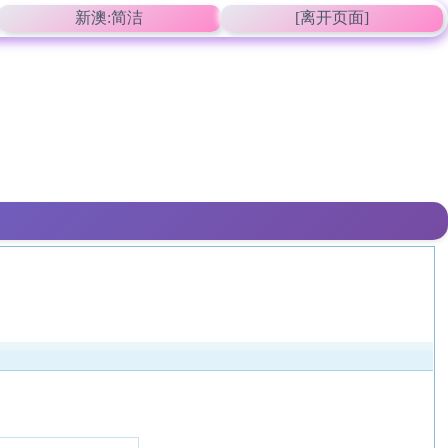
新澳:简洁
[离开页面]