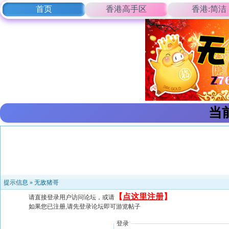
首页
香港高手区
香港:简洁
当
提示信息 »
无敌猪哥
【
点这里注册
】
请直接登录用户访问论坛，或请
如果您已注册,请先登录论坛即可游览帖子
登录