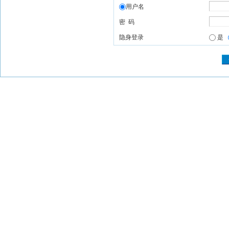
用户名
密 码
隐身登录
是