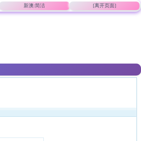
新澳:简洁
[离开页面]