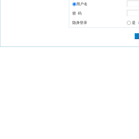
用户名
密 码
隐身登录
是