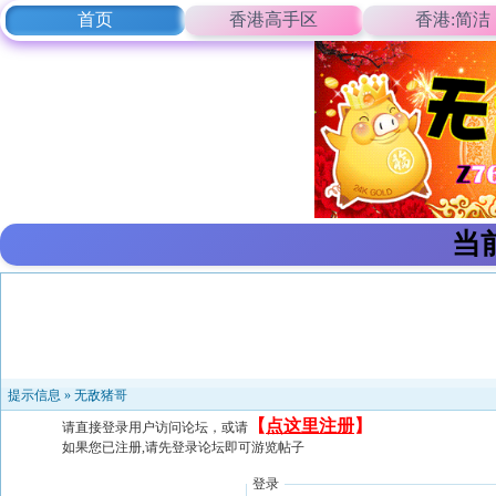
首页
香港高手区
香港:简洁
当
提示信息 »
无敌猪哥
【
点这里注册
】
请直接登录用户访问论坛，或请
如果您已注册,请先登录论坛即可游览帖子
登录