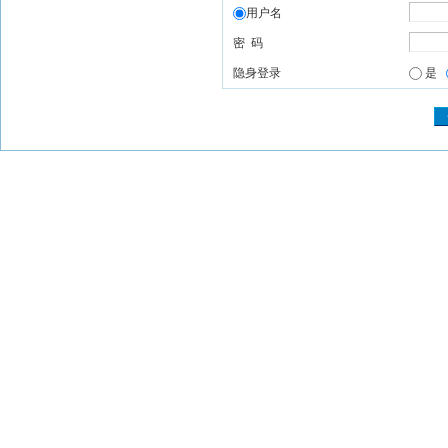
用户名
密 码
隐身登录
是