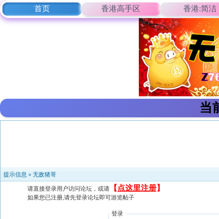
首页
香港高手区
香港:简洁
当
提示信息 »
无敌猪哥
【
点这里注册
】
请直接登录用户访问论坛，或请
如果您已注册,请先登录论坛即可游览帖子
登录