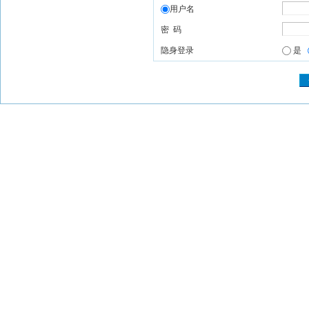
用户名
密 码
隐身登录
是