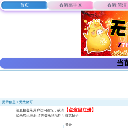
首页
香港高手区
香港:简洁
当
提示信息 »
无敌猪哥
【
点这里注册
】
请直接登录用户访问论坛，或请
如果您已注册,请先登录论坛即可游览帖子
登录