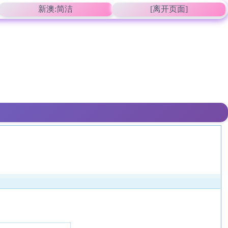
新澳:简洁
[离开页面]