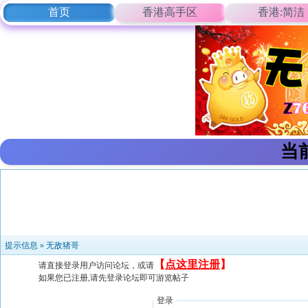
首页
香港高手区
香港:简洁
当
提示信息 »
无敌猪哥
【
点这里注册
】
请直接登录用户访问论坛，或请
如果您已注册,请先登录论坛即可游览帖子
登录