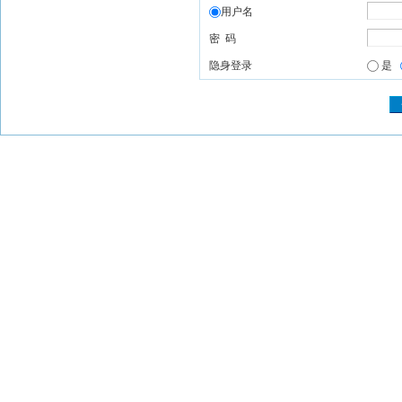
用户名
密 码
隐身登录
是