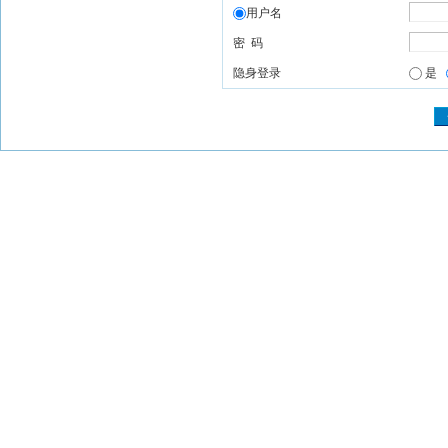
用户名
密 码
隐身登录
是