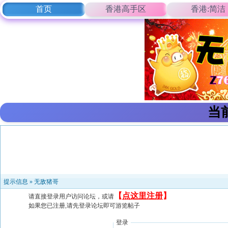
首页
香港高手区
香港:简洁
当
提示信息 »
无敌猪哥
【
点这里注册
】
请直接登录用户访问论坛，或请
如果您已注册,请先登录论坛即可游览帖子
登录