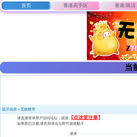
首页
香港高手区
香港:简洁
当
提示信息 »
无敌猪哥
【
点这里注册
】
请直接登录用户访问论坛，或请
如果您已注册,请先登录论坛即可游览帖子
登录