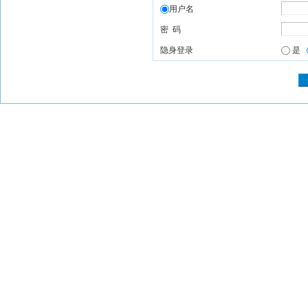
用户名
密 码
隐身登录
是