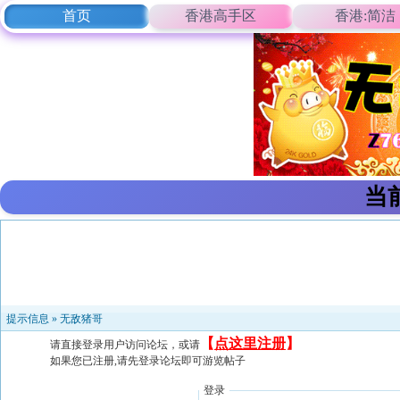
首页
香港高手区
香港:简洁
当
提示信息 »
无敌猪哥
【
点这里注册
】
请直接登录用户访问论坛，或请
如果您已注册,请先登录论坛即可游览帖子
登录