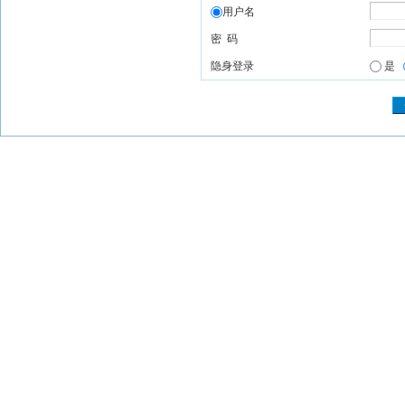
用户名
密 码
隐身登录
是