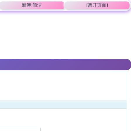
新澳:简洁
[离开页面]