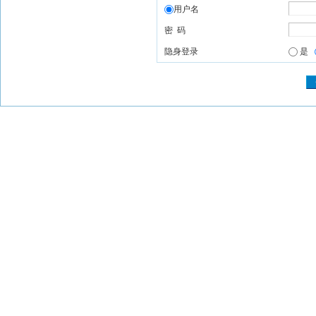
用户名
密 码
隐身登录
是