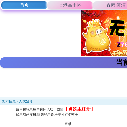
首页
香港高手区
香港:简洁
当
提示信息 »
无敌猪哥
【
点这里注册
】
请直接登录用户访问论坛，或请
如果您已注册,请先登录论坛即可游览帖子
登录