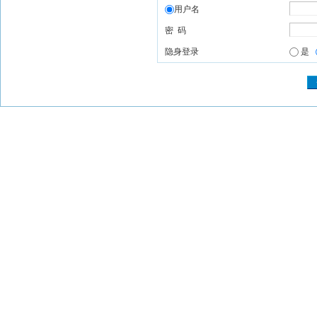
用户名
密 码
隐身登录
是