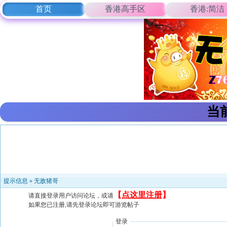
首页
香港高手区
香港:简洁
当
提示信息 »
无敌猪哥
【
点这里注册
】
请直接登录用户访问论坛，或请
如果您已注册,请先登录论坛即可游览帖子
登录