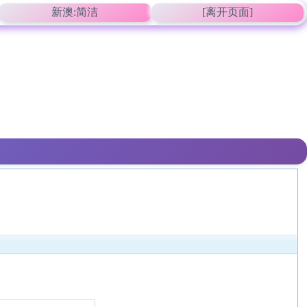
新澳:简洁
[离开页面]