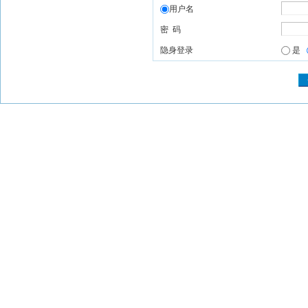
用户名
密 码
隐身登录
是