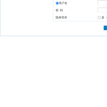
用户名
密 码
隐身登录
是