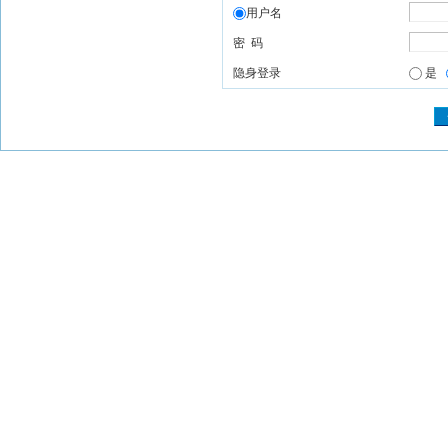
用户名
密 码
隐身登录
是