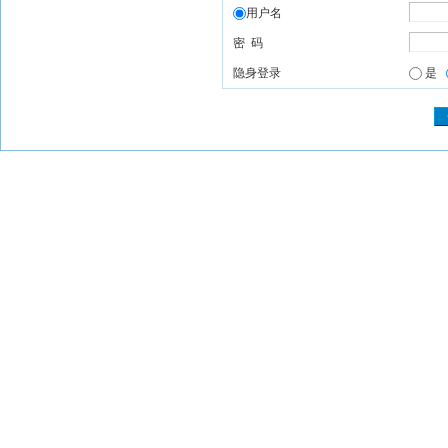
用户名
密 码
隐身登录
是