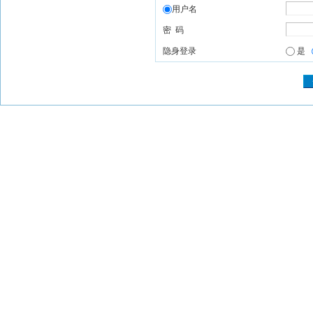
用户名
密 码
隐身登录
是