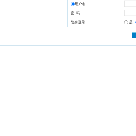
用户名
密 码
隐身登录
是