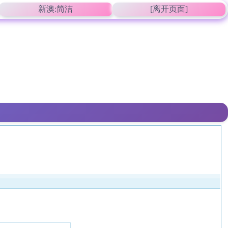
新澳:简洁
[离开页面]