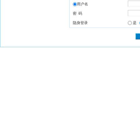
用户名
密 码
隐身登录
是