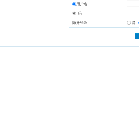
用户名
密 码
隐身登录
是