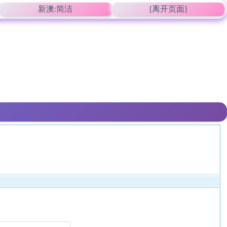
新澳:简洁
[离开页面]