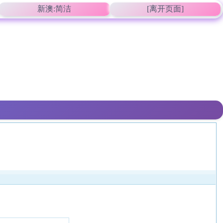
新澳:简洁
[离开页面]