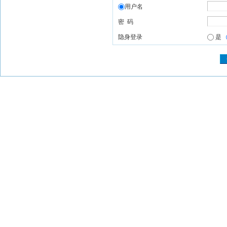
用户名
密 码
隐身登录
是