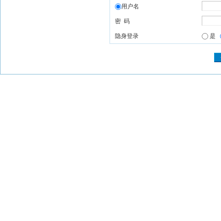
用户名
密 码
隐身登录
是