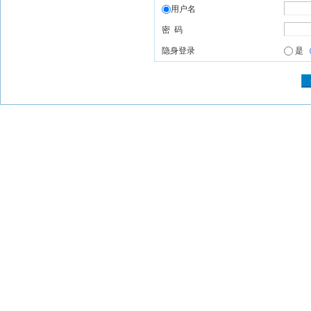
用户名
密 码
隐身登录
是